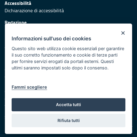
Accessibilità
Dichiarazione di accessibilità
Redazione
Responsabili di pubblicazione
×
Informazioni sull'uso dei cookies
Protezione civile
Vai al sito di Protezione Civile Puglia
Questo sito web utilizza cookie essenziali per garantire
il suo corretto funzionamento e cookie di terze parti
Iniziativa finanziata con risorse del POR Puglia 2014/2020 -
per fornire servizi erogati da portali esterni. Questi
Asse XI
ultimi saranno impostati solo dopo il consenso.
Note legali
Fammi scegliere
Cookie e privacy
Amministrazione trasparente
Atti di notifica
Accetta tutti
Feed RSS
Servizi Intranet
Rifiuta tutti
© Regione Puglia