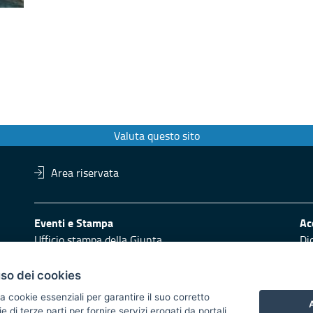
Valuta questo sito
Area riservata
Eventi e Stampa
Ac
Ufficio stampa della Giunta
Di
Press Regione
Logo e identità regionale
uso dei cookies
Redazione
Pr
a cookie essenziali per garantire il suo corretto
A
di terze parti per fornire servizi erogati da portali