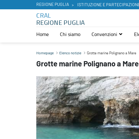
REGIONE PUGLIA
ISTITUZIONE E PARTECIPAZION
CRAL
REGIONE PUGLIA
Home
Chi siamo
Convenzioni
El
Grotte marine Polignano a Mare - CRAL
Grotte marine Polignano a Mare
Homepage
Elenco notizie
Grotte marine Polignano a Mare