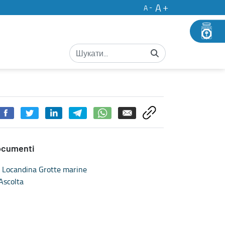
A
A
ocumenti
Locandina Grotte marine
Ascolta