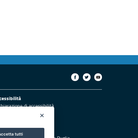
cessibilità
chiarazione di accessibilità
×
otezione civile
ccetta tutti