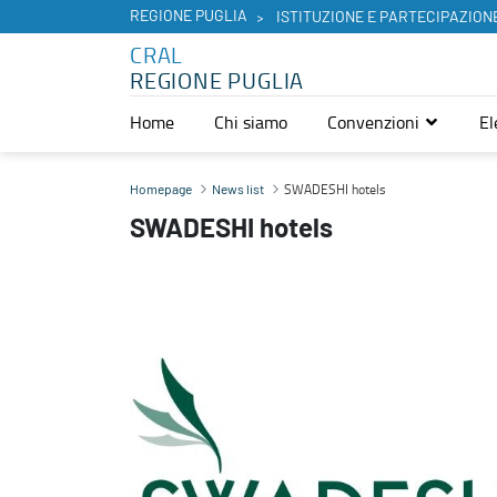
REGIONE PUGLIA
ISTITUZIONE E PARTECIPAZION
CRAL
REGIONE PUGLIA
Home
Chi siamo
Convenzioni
El
SWADESHI hotels - CRAL
SWADESHI hotels
Homepage
News list
SWADESHI hotels