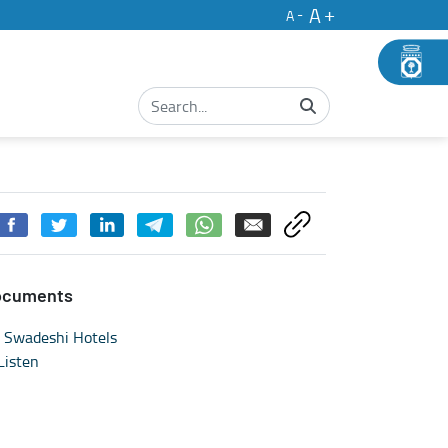
A
A
ocuments
Swadeshi Hotels
Listen